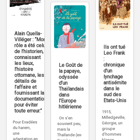
Alain Quella-
Villéger : “Mon
rôle a été celui
Ils ont tué
de l’historien,
Leo Frank
connaissant
:
les lieux,
chronique
Le Goût de
l’histoire
d’un
la papaye,
ottomane, les
lynchage
odyssée
détails de
antisémite
d’un
l’affaire et
dans le
Thaïlandais
fournissant la
sud des
dans
documentation
Etats-Unis
l’Europe
pour éviter
hitlérienne
toute erreur.”
1915,
Milledgeville,
On s’en
Pour Evadées
Géorgie, un
souvient peu,
du harem,
groupe
mais la
une
d’hommes
Thaïlande (ex-
adaptation en
blancs