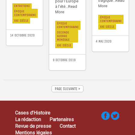
tragique...Read
pour l’Europe
More
ENTRETIENS
à l’été...Read
ÉPOQUE
More
CONTEMPORAINE
ÉPOQUE
XXE SIÈCLE
CONTEMPORAINE
ÉPOQUE
XXE SIÈCLE
CONTEMPORAINE
SECONDE
14 OCTOBRE 2020
GUERRE
MONDIALE
4 MAI 2020
XXE SIÈCLE
9 OCTOBRE 2019
PAGE SUIVANTE »
Cases d’Histoire
La rédaction
Partenaires
Revue de presse
Contact
Mentions légales