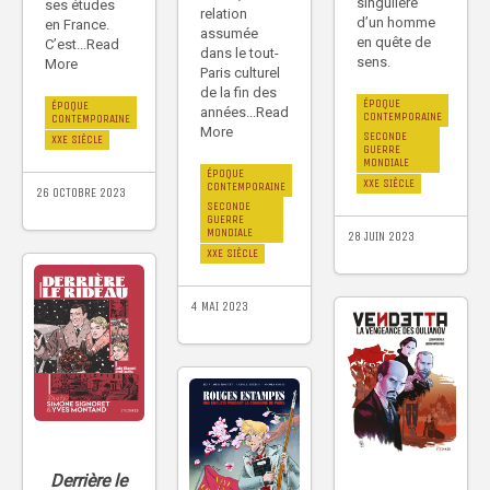
singulière
ses études
relation
d’un homme
en France.
assumée
en quête de
C’est...Read
dans le tout-
sens.
More
Paris culturel
de la fin des
ÉPOQUE
ÉPOQUE
années...Read
CONTEMPORAINE
CONTEMPORAINE
More
SECONDE
XXE SIÈCLE
GUERRE
MONDIALE
ÉPOQUE
XXE SIÈCLE
CONTEMPORAINE
26 OCTOBRE 2023
SECONDE
GUERRE
MONDIALE
28 JUIN 2023
XXE SIÈCLE
4 MAI 2023
Derrière le