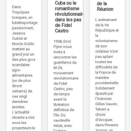
Cuba ou le
de la
Dans
romantisme
Réunion
Tropiques
révolutionnaire
toxiques, un
dans les pas
L’avènement
bédéreportage
de Fidel
de la Ve
passionnant,
Castro
République et
Jessica
le
Oublié et
volontarisme
1958, Errol
Nicola Gobbi
de son
Flynn nous
mettent au
créateur n’ont
invite à
grand jour un
pas aplani
rencontrer les
des plus gros
toutes les
guérilleros du
scandales
difficultés de
M-26,
agro-
la France de
mouvement
alimentaires
manière
révolutionnaire
(un de plus
providentielle.
de Fidel
diront
Solidement
Castro, peu
certains) de
épaulé par
de temps
ces vingt
l’historien
avant la
dernières
Gilles Gauvin,
libération
années.
Tehem a
définitive de
L’actualité
choisi
l’île. Du
récente a mis
d’évoquer,
vaudeville
sous les
dans Piments
initial, avec
projecteurs le
zoizos, un
l’acteur