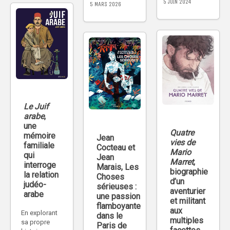
5 JUIN 2024
5 MARS 2026
Le Juif
arabe
,
une
Quatre
mémoire
Jean
vies de
familiale
Cocteau et
Mario
qui
Jean
Marret
,
interroge
Marais, Les
biographie
la relation
Choses
d’un
judéo-
sérieuses :
aventurier
arabe
une passion
et militant
flamboyante
aux
En explorant
dans le
multiples
sa propre
Paris de