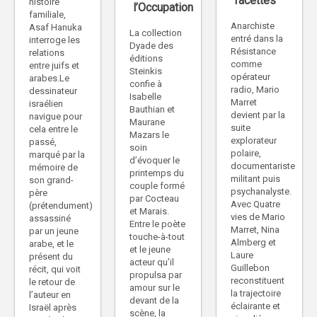
facettes
histoire
l’Occupation
familiale,
Anarchiste
Asaf Hanuka
La collection
entré dans la
interroge les
Dyade des
Résistance
relations
éditions
comme
entre juifs et
Steinkis
opérateur
arabes.Le
confie à
radio, Mario
dessinateur
Isabelle
Marret
israélien
Bauthian et
devient par la
navigue pour
Maurane
suite
cela entre le
Mazars le
explorateur
passé,
soin
polaire,
marqué par la
d’évoquer le
documentariste
mémoire de
printemps du
militant puis
son grand-
couple formé
psychanalyste.
père
par Cocteau
Avec Quatre
(prétendument)
et Marais.
vies de Mario
assassiné
Entre le poète
Marret, Nina
par un jeune
touche-à-tout
Almberg et
arabe, et le
et le jeune
Laure
présent du
acteur qu’il
Guillebon
récit, qui voit
propulsa par
reconstituent
le retour de
amour sur le
la trajectoire
l’auteur en
devant de la
éclairante et
Israël après
scène, la