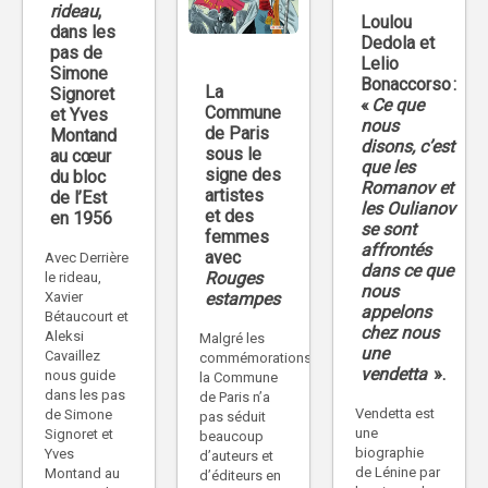
rideau
,
Loulou
dans les
Dedola et
pas de
Lelio
Simone
Bonaccorso :
La
Signoret
«
Ce que
Commune
et Yves
nous
de Paris
Montand
disons, c’est
sous le
au cœur
que les
signe des
du bloc
Romanov et
artistes
de l’Est
les Oulianov
et des
en 1956
se sont
femmes
affrontés
avec
Avec Derrière
dans ce que
Rouges
le rideau,
nous
Xavier
estampes
appelons
Bétaucourt et
chez nous
Aleksi
Malgré les
une
Cavaillez
commémorations,
vendetta
».
nous guide
la Commune
dans les pas
de Paris n’a
Vendetta est
de Simone
pas séduit
une
Signoret et
beaucoup
biographie
Yves
d’auteurs et
de Lénine par
Montand au
d’éditeurs en