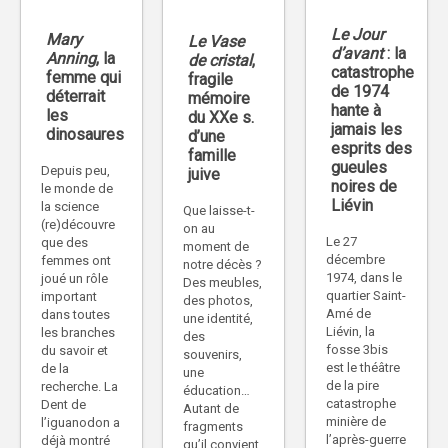
Le Jour
Mary
Le Vase
d’avant
: la
Anning
, la
de cristal
,
catastrophe
femme qui
fragile
de 1974
déterrait
mémoire
hante à
les
du XXe s.
jamais les
dinosaures
d’une
esprits des
famille
gueules
Depuis peu,
juive
noires de
le monde de
Liévin
la science
Que laisse-t-
(re)découvre
on au
Le 27
que des
moment de
décembre
femmes ont
notre décès ?
1974, dans le
joué un rôle
Des meubles,
quartier Saint-
important
des photos,
Amé de
dans toutes
une identité,
Liévin, la
les branches
des
fosse 3bis
du savoir et
souvenirs,
est le théâtre
de la
une
de la pire
recherche. La
éducation…
catastrophe
Dent de
Autant de
minière de
l’iguanodon a
fragments
l’après-guerre
déjà montré
qu’il convient