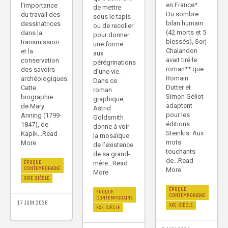
en France*.
l’importance
de mettre
Du sombre
du travail des
sous le tapis
bilan humain
dessinatrices
ou de recoller
(42 morts et 5
dans la
pour donner
blessés), Sorj
transmission
une forme
Chalandon
et la
aux
avait tiré le
conservation
pérégrinations
roman** que
des savoirs
d’une vie.
Romain
archéologiques.
Dans ce
Dutter et
Cette
roman
Simon Géliot
biographie
graphique,
adaptent
de Mary
Astrid
pour les
Anning (1799-
Goldsmith
éditions
1847), de
donne à voir
Steinkis. Aux
Kapik...Read
la mosaïque
mots
More
de l’existence
touchants
de sa grand-
de...Read
ÉPOQUE
mère...Read
CONTEMPORAINE
More
More
XIXE SIÈCLE
ÉPOQUE
ÉPOQUE
CONTEMPORAINE
CONTEMPORAINE
17 JUIN 2026
XXE SIÈCLE
XXE SIÈCLE