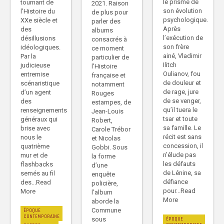
le prisme de
tournant de
2021. Raison
son évolution
l’Histoire du
de plus pour
psychologique.
XXe siècle et
parler des
Après
des
albums
l’exécution de
désillusions
consacrés à
son frère
idéologiques.
ce moment
ainé, Vladimir
Par la
particulier de
Ilitch
judicieuse
l’Histoire
Oulianov, fou
entremise
française et
de douleur et
scénaristique
notamment
de rage, jure
d’un agent
Rouges
de se venger,
des
estampes, de
qu’il tuera le
renseignements
Jean-Louis
tsar et toute
généraux qui
Robert,
sa famille. Le
brise avec
Carole Trébor
récit est sans
nous le
et Nicolas
concession, il
quatrième
Gobbi. Sous
n’élude pas
mur et de
la forme
les défauts
flashbacks
d’une
de Lénine, sa
semés au fil
enquête
défiance
des...Read
policière,
pour...Read
More
l’album
More
aborde la
Commune
ÉPOQUE
CONTEMPORAINE
sous
ÉPOQUE