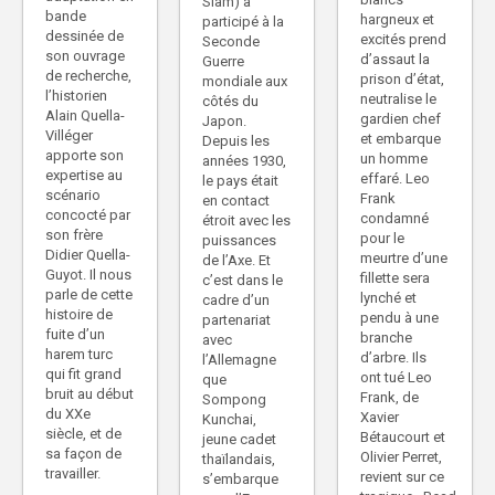
Siam) a
bande
hargneux et
participé à la
dessinée de
excités prend
Seconde
son ouvrage
d’assaut la
Guerre
de recherche,
prison d’état,
mondiale aux
l’historien
neutralise le
côtés du
Alain Quella-
gardien chef
Japon.
Villéger
et embarque
Depuis les
apporte son
un homme
années 1930,
expertise au
effaré. Leo
le pays était
scénario
Frank
en contact
concocté par
condamné
étroit avec les
son frère
pour le
puissances
Didier Quella-
meurtre d’une
de l’Axe. Et
Guyot. Il nous
fillette sera
c’est dans le
parle de cette
lynché et
cadre d’un
histoire de
pendu à une
partenariat
fuite d’un
branche
avec
harem turc
d’arbre. Ils
l’Allemagne
qui fit grand
ont tué Leo
que
bruit au début
Frank, de
Sompong
du XXe
Xavier
Kunchai,
siècle, et de
Bétaucourt et
jeune cadet
sa façon de
Olivier Perret,
thaïlandais,
travailler.
revient sur ce
s’embarque