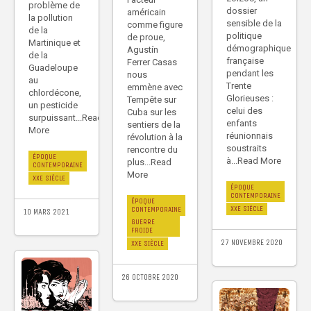
problème de
dossier
américain
la pollution
sensible de la
comme figure
de la
politique
de proue,
Martinique et
démographique
Agustín
de la
française
Ferrer Casas
Guadeloupe
pendant les
nous
au
Trente
emmène avec
chlordécone,
Glorieuses :
Tempête sur
un pesticide
celui des
Cuba sur les
surpuissant...Read
enfants
sentiers de la
More
réunionnais
révolution à la
soustraits
rencontre du
ÉPOQUE
à...Read More
plus...Read
CONTEMPORAINE
More
XXE SIÈCLE
ÉPOQUE
CONTEMPORAINE
ÉPOQUE
XXE SIÈCLE
CONTEMPORAINE
10 MARS 2021
GUERRE
FROIDE
27 NOVEMBRE 2020
XXE SIÈCLE
26 OCTOBRE 2020