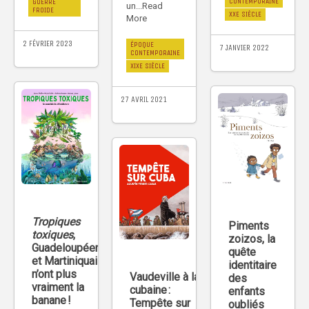
CONTEMPORAINE
GUERRE
un...Read
FROIDE
XXE SIÈCLE
More
2 FÉVRIER 2023
ÉPOQUE
7 JANVIER 2022
CONTEMPORAINE
XIXE SIÈCLE
27 AVRIL 2021
Tropiques
Piments
toxiques
,
zoizos, la
Guadeloupéens
quête
et Martiniquais
identitaire
n’ont plus
Vaudeville à la
des
vraiment la
cubaine :
enfants
banane !
Tempête sur
oubliés