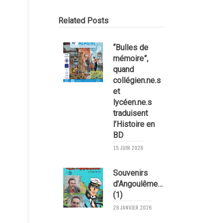
Related Posts
“Bulles de
mémoire”,
c
quand
collégien.ne.s
et
lycéen.ne.s
traduisent
2
l’Histoire en
BD
15 JUIN 2026
Souvenirs
d’Angoulême…
(1)
29 JANVIER 2026
2