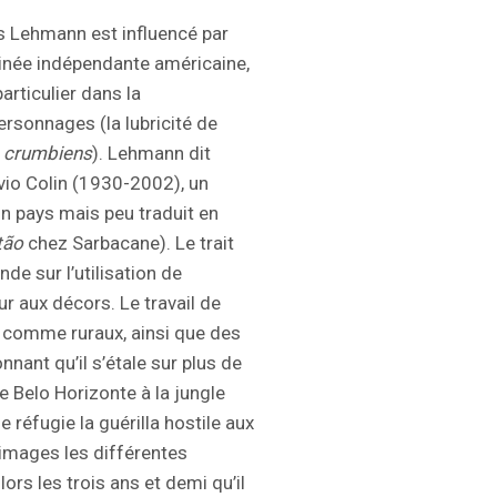
as Lehmann est influencé par
sinée indépendante américaine,
rticulier dans la
ersonnages (la lubricité de
s
crumbiens
). Lehmann dit
avio Colin (1930-2002), un
on pays mais peu traduit en
tão
chez Sarbacane). Le trait
de sur l’utilisation de
r aux décors. Le travail de
s comme ruraux, ainsi que des
nnant qu’il s’étale sur plus de
 Belo Horizonte à la jungle
 réfugie la guérilla hostile aux
images les différentes
ors les trois ans et demi qu’il