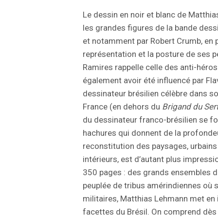
Le dessin en noir et blanc de Matthi
les grandes figures de la bande des
et notamment par Robert Crumb, en pa
représentation et la posture de ses p
Ramires rappelle celle des anti-héro
également avoir été influencé par Fl
dessinateur brésilien célèbre dans s
France (en dehors du
Brigand du Ser
du dessinateur franco-brésilien se fon
hachures qui donnent de la profondeu
reconstitution des paysages, urbain
intérieurs, est d’autant plus impressio
350 pages : des grands ensembles de
peuplée de tribus amérindiennes où se
militaires, Matthias Lehmann met en 
facettes du Brésil. On comprend dès l