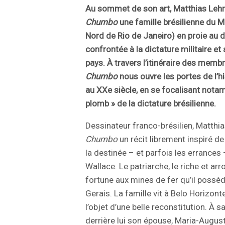
Au sommet de son art, Matthias Le
Chumbo
une famille brésilienne du Mi
Nord de Rio de Janeiro) en proie au 
confrontée à la dictature militaire e
pays. À travers l’itinéraire des membr
Chumbo
nous ouvre les portes de l’
au XXe siècle, en se focalisant nota
plomb » de la dictature brésilienne.
Dessinateur franco-brésilien, Matth
Chumbo
un récit librement inspiré de 
la destinée – et parfois les errance
Wallace. Le patriarche, le riche et a
fortune aux mines de fer qu’il possè
Gerais. La famille vit à Belo Horizonte 
l’objet d’une belle reconstitution. À s
derrière lui son épouse, Maria-Augus