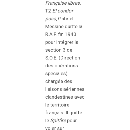
Française libres,
T2
El condor
pasa
, Gabriel
Messine quitte la
R.A.F. fin 1940
pour intégrer la
section 3 de
S.O.E. (Direction
des opérations
spéciales)
chargée des
liaisons aériennes
clandestines avec
le territoire
français. Il quitte
le
Spitfire
pour
voler sur