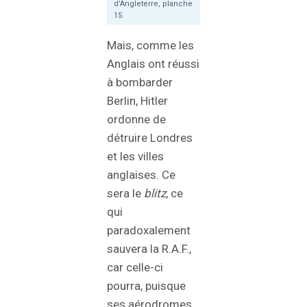
d’Angleterre, planche
15.
Mais, comme les
Anglais ont réussi
à bombarder
Berlin, Hitler
ordonne de
détruire Londres
et les villes
anglaises. Ce
sera le
blitz
, ce
qui
paradoxalement
sauvera la R.A.F.,
car celle-ci
pourra, puisque
ses aérodromes