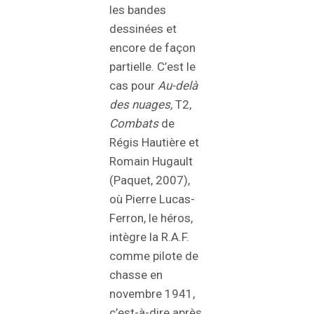
les bandes
dessinées et
encore de façon
partielle. C’est le
cas pour
Au-delà
des nuages,
T2,
Combats
de
Régis Hautière et
Romain Hugault
(Paquet, 2007),
où Pierre Lucas-
Ferron, le héros,
intègre la R.A.F.
comme pilote de
chasse en
novembre 1941,
c’est-à-dire après