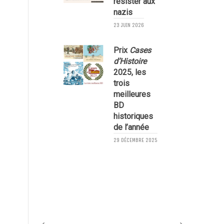
résister aux
nazis
23 JUIN 2026
Prix
Cases
2
d’Histoire
2025, les
trois
meilleures
BD
historiques
de l’année
29 DÉCEMBRE 2025
1