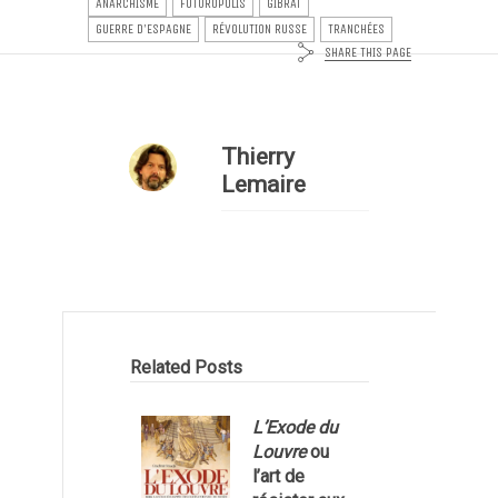
ANARCHISME
FUTUROPOLIS
GIBRAT
GUERRE D'ESPAGNE
RÉVOLUTION RUSSE
TRANCHÉES
SHARE THIS PAGE
Thierry
Lemaire
Related Posts
L’Exode du
Louvre
ou
l
l’art de