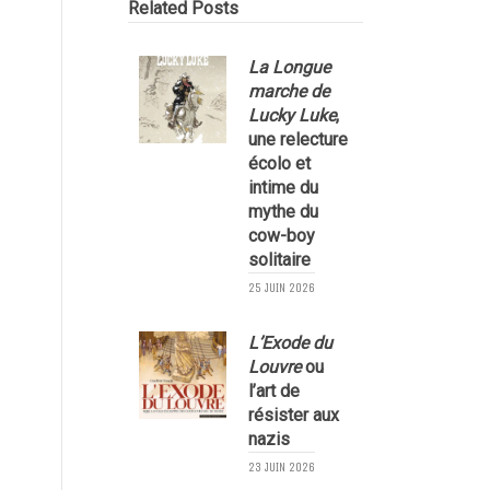
Related Posts
La Longue
marche de
Lucky Luke
,
une relecture
écolo et
1
intime du
mythe du
cow-boy
solitaire
25 JUIN 2026
L’Exode du
Louvre
ou
l’art de
résister aux
nazis
1
23 JUIN 2026