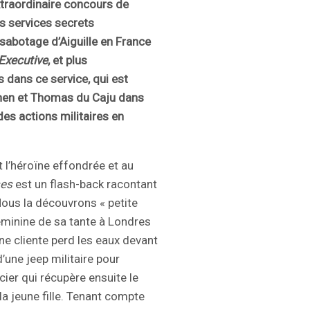
xtraordinaire concours de
es services secrets
 sabotage d’Aiguille en France
Executive
, et plus
 dans ce service, qui est
hen et Thomas du Caju dans
es actions militaires en
l’héroïne effondrée et au
es
est un flash-back racontant
Nous la découvrons « petite
féminine de sa tante à Londres
e cliente perd les eaux devant
’une jeep militaire pour
cier qui récupère ensuite le
la jeune fille. Tenant compte