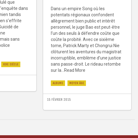
dulé que
l’enquête dans
Dans un empire Song où les
nien tandis
potentats régionaux confondent
en s’effrite
allègrement bien public et intérêt
Suicidé de
personnel, le juge Bao est peut-être
une
l’un des seuls à défendre coûte que
e mais sans
coûte la probité. Avec ce sixième
police
tome, Patrick Marty et Chongrui Nie
clôturent les aventures du magistrat
incorruptible, emblème d’une justice
sans passe-droit. Le rideau retombe
XIXE SIÈCLE
sur la...Read More
ALBUMS
MOYEN ÂGE
15 FÉVRIER 2015