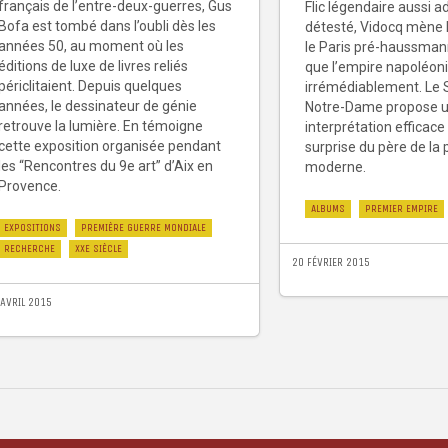
français de l’entre-deux-guerres, Gus
Flic légendaire aussi a
Bofa est tombé dans l’oubli dès les
détesté, Vidocq mène 
années 50, au moment où les
le Paris pré-haussman
éditions de luxe de livres reliés
que l’empire napoléoni
périclitaient. Depuis quelques
irrémédiablement. Le 
années, le dessinateur de génie
Notre-Dame propose 
retrouve la lumière. En témoigne
interprétation efficac
cette exposition organisée pendant
surprise du père de la 
les “Rencontres du 9e art” d’Aix en
moderne.
Provence.
ALBUMS
PREMIER EMPIRE
EXPOSITIONS
PREMIÈRE GUERRE MONDIALE
RECHERCHE
XXE SIÈCLE
20 FÉVRIER 2015
 AVRIL 2015