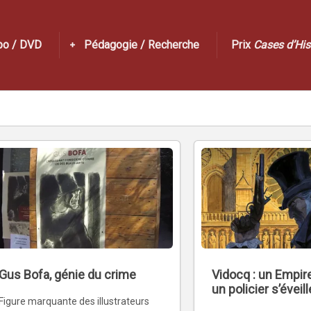
po / DVD
Pédagogie / Recherche
Prix
Cases d’His
Gus Bofa, génie du crime
Vidocq : un Empire
un policier s’éveill
Figure marquante des illustrateurs