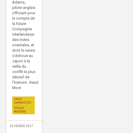
Adams,
pilote anglais
officiant pour
le compte de
la future
Compagnie
néerlandaise
des Indes
orientales, et
dont le navire
s’échoue au
Japon à la
veille du
conflit le plus
décisif de
l’histoire...Read
More
CASES
COMMENTÉES
ÉPOQUE
MODERNE
20 FÉVRIER 2017