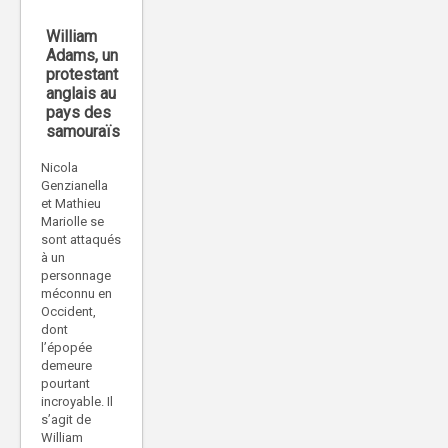
William
Adams, un
protestant
anglais au
pays des
samouraïs
Nicola
Genzianella
et Mathieu
Mariolle se
sont attaqués
à un
personnage
méconnu en
Occident,
dont
l’épopée
demeure
pourtant
incroyable. Il
s’agit de
William