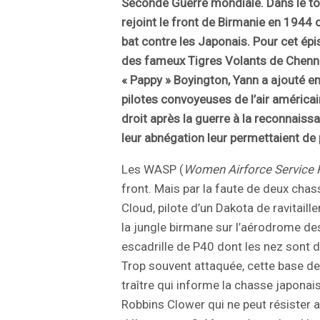
Seconde Guerre mondiale. Dans le t
rejoint le front de Birmanie en 1944 
bat contre les Japonais. Pour cet ép
des fameux Tigres Volants de Chenna
« Pappy » Boyington, Yann a ajouté 
pilotes convoyeuses de l’air américai
droit après la guerre à la reconnaissa
leur abnégation leur permettaient de 
Les WASP (
Women Airforce Service P
front. Mais par la faute de deux cha
Cloud, pilote d’un Dakota de ravitail
la jungle birmane sur l’aérodrome d
escadrille de P40 dont les nez sont 
Trop souvent attaquée, cette base d
traître qui informe la chasse japonais
Robbins Clower qui ne peut résister 