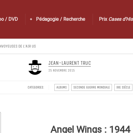
po / DVD
Pédagogie / Recherche
Prix
Cases d’His
NVOYEUSES DE L’AIR US
JEAN-LAURENT TRUC
25 NOVEMBRE 2015
CATEGORIES:
ALBUMS
SECONDE GUERRE MONDIALE
XXE SIÈCLE
Angel Wings : 1944 s