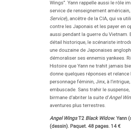
Wings”. Yann rappelle aussi le rôle i
service de renseignement américain, 
Service
), ancêtre de la CIA, qui va ut
contre les Japonais et les payer en 
aussi pendant la guerre du Vietnam. 
détail historique, le scénariste introd
une douzaine de Japonaises anglophon
démoraliser ses ennemis yankees. Rie
Histoire que Yann ne trahit jamais bi
donne quelques réponses et relance l
personnage féminin, Jinx, à l’intrigue,
embuscade. Sans trahir le suspense, c
birmane d’abriter la suite d’
Angel Wi
aventures plus terrestres.
Angel Wings
T2
Black Widow
. Yann 
(dessin). Paquet. 48 pages. 14 €