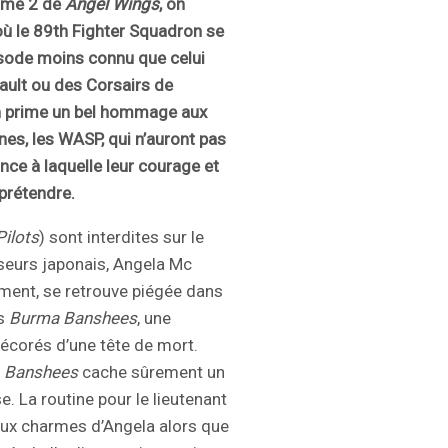
ome 2 de
Angel Wings
, on
où le 89th Fighter Squadron se
isode moins connu que celui
ult ou des Corsairs de
en prime un bel hommage aux
nes, les WASP, qui n’auront pas
nce à laquelle leur courage et
prétendre.
ilots
) sont interdites sur le
sseurs japonais, Angela Mc
lement, se retrouve piégée dans
es
Burma Banshees
, une
décorés d’une tête de mort.
e
Banshees
cache sûrement un
e. La routine pour le lieutenant
aux charmes d’Angela alors que