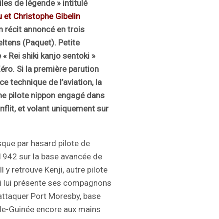
les de légende » intitulé
 et Christophe Gibelin
n récit annoncé en trois
eltens (Paquet). Petite
e « Rei shiki kanjo sentoki »
Zéro.
Si la première parution
e technique de l’aviation, la
ne pilote nippon engagé dans
nflit, et volant uniquement sur
que par hasard pilote de
l 1942 sur la base avancée de
l y retrouve Kenji, autre pilote
qui lui présente ses compagnons
attaquer Port Moresby, base
lle-Guinée encore aux mains