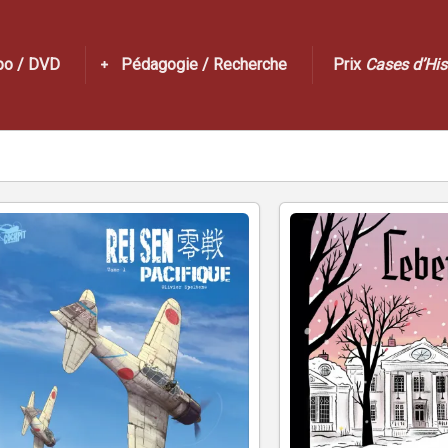
po / DVD
Pédagogie / Recherche
Prix
Cases d’His