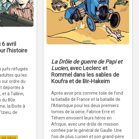
 6 avril
r l’histoire
La Drôle de guerre de Papi et
Lucien
, avec Leclerc et
s juifs réfugiés
Rommel dans les sables de
 adultes qui les
Koufra et de Bir-Hakeim
s sur ordre du
nt déportés à
Après avoir pris comme toile de fond
et à Tallinn,
la bataille de France et la bataille de
n du 80e
l’Atlantique pour les deux premiers
me, la Boite à
tomes de la série, Fabrice Erre et
’Izieu, de
Téhem envoient leurs héros en
Afrique, avec une drôle de mission
confiée par le général de Gaulle. Une
fois de plus, Lucien et son grand-père
XXE SIÈCLE