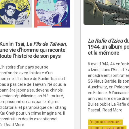
La Rafle d’Izieu
du
Kunlin Tsai,
Le Fils de Taïwan
,
1944, un album pou
une vie d’homme qui raconte
et la mémoire
toute l’histoire de son pays
6 avril 1944, 44 enfant
L’histoire d’un pays peut se
à Izieu, dans l’Ain, et 7
confondre avec l’histoire d’un
encadraient sont raflé
homme. L’histoire de Kunlin Tsai suit
SS Klaus Barbie. Ils so
pas à pas celle de Taïwan. Né sous la
Auschwitz, en Pologne, 
bannière japonaise, devenu chinois
en Estonie. A l’occasio
version républicaine, arrêté, torturé,
anniversaire de ce dra
emprisonné dix ans par le régime
Bulles publie La Rafle d
dictatorial et paranoïaque de Tchang
Pascal...Read More
Kaï Chek pour un crime imaginaire, il
construit un destin exceptionnel
ÉPOQUE CONTEMPORAINE
à...Read More
SECONDE GUERRE MONDIALE