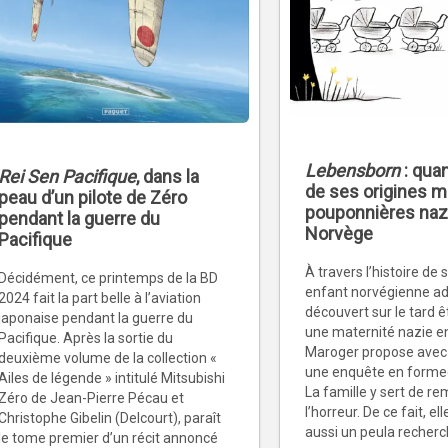
Lebensborn
: qua
Rei Sen Pacifique
, dans la
de ses origines 
peau d’un pilote de Zéro
pouponnières naz
pendant la guerre du
Norvège
Pacifique
À travers l’histoire de
Décidément, ce printemps de la BD
enfant norvégienne a
2024 fait la part belle à l’aviation
découvert sur le tard 
japonaise pendant la guerre du
une maternité nazie en
Pacifique. Après la sortie du
Maroger propose avec
deuxième volume de la collection «
une enquête en forme
Ailes de légende » intitulé Mitsubishi
La famille y sert de r
Zéro de Jean-Pierre Pécau et
l’horreur. De ce fait, e
Christophe Gibelin (Delcourt), paraît
aussi un peula recherc
le tome premier d’un récit annoncé