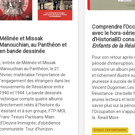
Comprendre l’Occ
avec le hors-série
Mélinée et Missak
d’HistoriaBD cons
Manouchian, au Panthéon et
Enfants de la Rés
en bande dessinée
Pour son retour après
L’entrée de Mélinée et Missak
période d’interruption,
Manouchian au Panthéon, le 21
consacre un album péd
février, matérialise l’importance de
et richement illustré su
l’engagement des étrangers dans les
jeunesse à succès de B
mouvements de Résistance entre
Vincent Dugomier, Les 
1940 et 1944. La bande dessinée
Résistance. Une belle 
historique compte quatre albums
jeunes lecteurs et lect
directement reliés à l’histoire du
savoir plus sur la péri
résistant et à son groupe, FTP-MOI,
l’Occupation en s’appu
Franc Tireurs Partisans-Main
la...Read More
d’Oeuvre Immigrée, d’obédience
communiste. Tour d’horizon.
ÉPOQUE CONTEMPORAINE