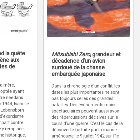
nd la quête
Mitsubishi Zero
, grandeur et
mène aux
décadence d’un avion
ies de
surdoué de la chasse
embarquée japonaise
 sa mère,
Dans la chronologie d’un conflit, les
doptée ayant
dates les plus importantes ne sont
être néedans
pas toujours celles des grandes
 1944, Isabelle
batailles. Des évènements moins
 Lebensborn
spectaculaires peuvent aussi avoir
d’exorcisme.
des répercussions décisives sur le
empart contre
cours d’une guerre. C’est le cas de la
lle y remplace
découverte fortuite par la marine
he historique.
américaine, le 9 juillet 1942 sur l’île