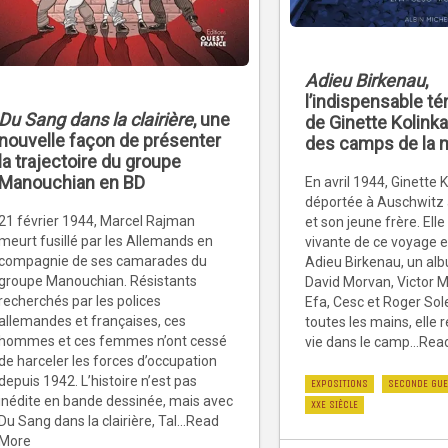
Adieu Birkenau
,
l’indispensable t
Du Sang dans la clairière
, une
de Ginette Kolink
nouvelle façon de présenter
des camps de la 
la trajectoire du groupe
Manouchian en BD
En avril 1944, Ginette 
déportée à Auschwitz 
21 février 1944, Marcel Rajman
et son jeune frère. Elle
meurt fusillé par les Allemands en
vivante de ce voyage e
compagnie de ses camarades du
Adieu Birkenau, un al
groupe Manouchian. Résistants
David Morvan, Victor M
recherchés par les polices
Efa, Cesc et Roger Sol
allemandes et françaises, ces
toutes les mains, elle r
hommes et ces femmes n’ont cessé
vie dans le camp...Re
de harceler les forces d’occupation
depuis 1942. L’histoire n’est pas
EXPOSITIONS
SECONDE GUE
inédite en bande dessinée, mais avec
XXE SIÈCLE
Du Sang dans la clairière, Tal...Read
More