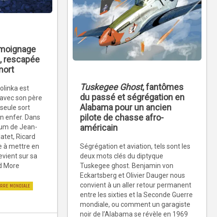
émoignage
a, rescapée
mort
Tuskegee Ghost
, fantômes
Kolinka est
du passé et ségrégation en
avec son père
Alabama pour un ancien
 seule sort
pilote de chasse afro-
n enfer. Dans
américain
bum de Jean-
atet, Ricard
Ségrégation et aviation, tels sont les
e à mettre en
deux mots clés du diptyque
evient sur sa
Tuskegee ghost. Benjamin von
ad More
Eckartsberg et Olivier Dauger nous
convient à un aller retour permanent
RRE MONDIALE
entre les sixties et la Seconde Guerre
mondiale, ou comment un garagiste
noir de l’Alabama se révèle en 1969