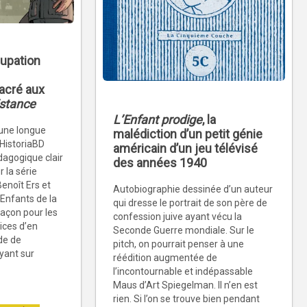
upation
acré aux
istance
L’Enfant prodige
, la
 une longue
malédiction d’un petit génie
 HistoriaBD
américain d’un jeu télévisé
agogique clair
des années 1940
r la série
enoît Ers et
Autobiographie dessinée d’un auteur
Enfants de la
qui dresse le portrait de son père de
façon pour les
confession juive ayant vécu la
rices d’en
Seconde Guerre mondiale. Sur le
ode de
pitch, on pourrait penser à une
yant sur
réédition augmentée de
l’incontournable et indépassable
Maus d’Art Spiegelman. Il n’en est
rien. Si l’on se trouve bien pendant