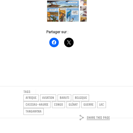
Partager sur :
TAGS:
AFRIQUE
AVIATION
BARUTI
BELGIQUE
CASSIAU-HAURIE
CONGO
GLÉNAT
GUERRE
LAC
TANGANYIKA
SHARE THIS PAGE