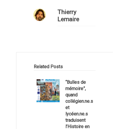
Thierry
Lemaire
Related Posts
“Bulles de
mémoire”,
quand
collégien.ne.s
et
lycéen.ne.s
traduisent
l’Histoire en