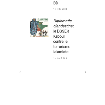
BD
1
15 JUIN 2026
Diplomatie
clandestine
:
la DGSE à
Kaboul
contre le
5
terrorisme
islamiste
15 MAI 2026