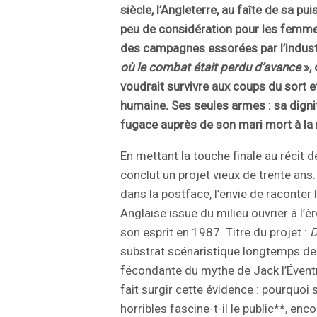
siècle, l’Angleterre, au faîte de sa p
peu de considération pour les femm
des campagnes essorées par l’industr
où le combat était perdu d’avance
», 
voudrait survivre aux coups du sort e
humaine. Ses seules armes : sa dignit
fugace auprès de son mari mort à la
En mettant la touche finale au récit d
conclut un projet vieux de trente ans
dans la postface, l’envie de raconter 
Anglaise issue du milieu ouvrier à l’
son esprit en 1987. Titre du projet :
D
substrat scénaristique longtemps dem
fécondante du mythe de Jack l’Éventr
fait surgir cette évidence : pourquoi 
horribles fascine-t-il le public**, enc