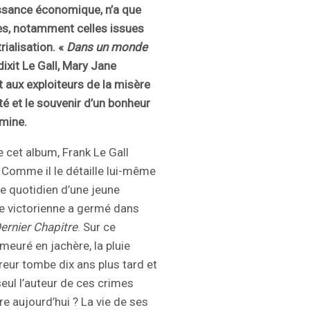
uissance économique, n’a que
es, notamment celles issues
ialisation. «
Dans un monde
dixit Le Gall, Mary Jane
t aux exploiteurs de la misère
é et le souvenir d’un bonheur
 mine.
e cet album, Frank Le Gall
. Comme il le détaille lui-même
le quotidien d’une jeune
ère victorienne a germé dans
ernier Chapitre
. Sur ce
euré en jachère, la pluie
eur tombe dix ans plus tard et
seul l’auteur de ces crimes
ore aujourd’hui ? La vie de ses