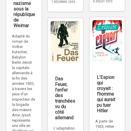
9 JUILLET 2022
7 DÉCEMBRE 2020
nazisme
sous la
république
de
Weimar
Adapté du
roman de
Volker
Kutscher,
Babylon
Berlin décrit
la capitale
allemande à
L’Espion
Das
la fin des
qui
années 1920,
Feuer,
croyait :
à travers les
l’enfer
l’homme
yeux d’un
des
qui aurait
inspecteur de
tranchées
pu tuer
la brigade
vu du
des mœurs.
Hitler
côté
Arne Jysch
allemand
représente
A partir de
une ville en
1933, Hitler
L’adaptation
ébullition, où