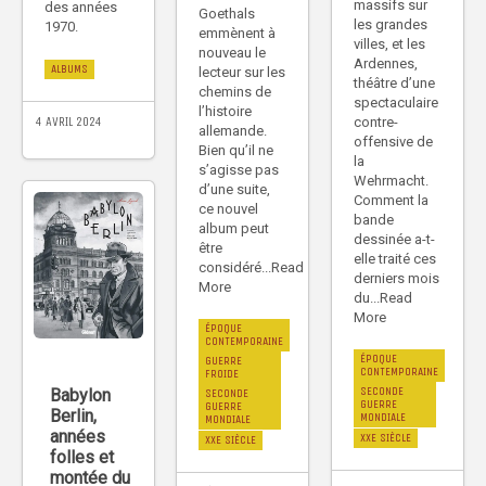
massifs sur
des années
Goethals
les grandes
1970.
emmènent à
villes, et les
nouveau le
Ardennes,
ALBUMS
lecteur sur les
théâtre d’une
chemins de
spectaculaire
l’histoire
contre-
4 AVRIL 2024
allemande.
offensive de
Bien qu’il ne
la
s’agisse pas
Wehrmacht.
d’une suite,
Comment la
ce nouvel
bande
album peut
dessinée a-t-
être
elle traité ces
considéré...Read
derniers mois
More
du...Read
More
ÉPOQUE
CONTEMPORAINE
ÉPOQUE
GUERRE
CONTEMPORAINE
FROIDE
SECONDE
Babylon
SECONDE
GUERRE
GUERRE
Berlin,
MONDIALE
MONDIALE
années
XXE SIÈCLE
XXE SIÈCLE
folles et
montée du