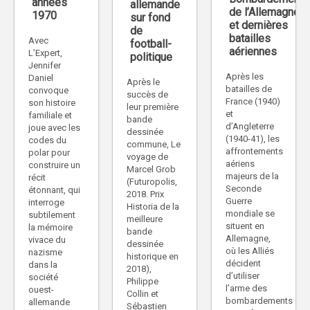
années
allemande
de l’Allemagne
1970
sur fond
et dernières
de
batailles
Avec
football-
aériennes
L’Expert,
politique
Jennifer
Après les
Daniel
Après le
batailles de
convoque
succès de
France (1940)
son histoire
leur première
et
familiale et
bande
d’Angleterre
joue avec les
dessinée
(1940-41), les
codes du
commune, Le
affrontements
polar pour
voyage de
aériens
construire un
Marcel Grob
majeurs de la
récit
(Futuropolis,
Seconde
étonnant, qui
2018. Prix
Guerre
interroge
Historia de la
mondiale se
subtilement
meilleure
situent en
la mémoire
bande
Allemagne,
vivace du
dessinée
où les Alliés
nazisme
historique en
décident
dans la
2018),
d’utiliser
société
Philippe
l’arme des
ouest-
Collin et
bombardements
allemande
Sébastien