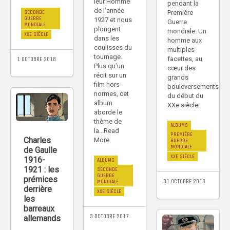
leur Homme
pendant la
de l’année
Première
SECONDE
GUERRE
1927 et nous
Guerre
MONDIALE
plongent
mondiale. Un
XXE SIÈCLE
dans les
homme aux
coulisses du
multiples
tournage.
facettes, au
1 OCTOBRE 2018
Plus qu’un
cœur des
récit sur un
grands
film hors-
bouleversements
normes, cet
du début du
album
XXe siècle.
aborde le
thème de
ALBUMS
la...Read
PREMIÈRE
Charles
More
GUERRE
MONDIALE
de Gaulle
XXE SIÈCLE
1916-
ALBUMS
1921 : les
SECONDE
GUERRE
prémices
31 OCTOBRE 2016
MONDIALE
derrière
XXE SIÈCLE
les
barreaux
3 OCTOBRE 2017
allemands