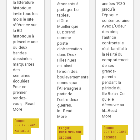
la littérature
années 1930
étonnants à
historique
jusqu’à
partager. Le
invite tous les
l’époque
tableau
mois le site
contemporaine.
d’Otto
référence sur
Avec L’Odeur
Mueller que
la BD
des pins,
Luz prend
historique à
l’autrice
comme
présenter une
confronte le
poste
ou deux
récit familial à
d’observation
bandes
la réalité du
dans Deux
dessinées
comportement
Filles nues
marquantes
de ses
est ainsi
des
grands-
témoin des
semaines
parents
bouleversements
écoulées.
pendant la
connus par
Pour ce
période du
l’Allemagne à
premier
IIIe Reich. Ce
partir de
rendez-
qu’elle
l’entre-deux-
vous,...Read
découvre au
guerres.
More
fil...Read
In...Read
More
More
ÉPOQUE
CONTEMPORAINE
ÉPOQUE
ÉPOQUE
XXE SIÈCLE
CONTEMPORAINE
CONTEMPORAINE
SECONDE
SECONDE