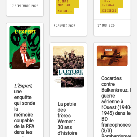
GUERRE
GUERRE
MONDIALE
MONDIALE
17 SEPTEMBRE 2025
XXE SIÈCLE
XXE SIÈCLE
17 JUIN 2024
3 JANVIER 2025
Cocardes
contre
L’Expert
,
Balkenkreuz, la
une
guerre
enquête
aérienne à
qui sonde
La patrie
l’Ouest (1940-
la
des
1945) dans les
mémoire
frères
BD
coupable
Werner :
francophones
de la RFA
30 ans
(3/3)
dans les
d’histoire
Bombardement