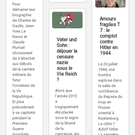
Pour
démarrer leur
biographie
Amours
de Charles de
fragiles T
Gaulle, Jean-
7 : le
Yves Le
complot
Naour et
Vater und
contre
Claude
Sohn :
Hitler en
Plumail
déjouer la
1944
choisissent
censure
de s’attacher
nazie
aux débuts
Le 20 juillet
sous le
de la carrière
1944, une
IIIe Reich
militaire du
bombe
?
futur
explose dans
fondateur de
la salle de
Alors que
la Ve
conférence
l’année 2015
République.
du Repaire du
a
Et plus
loup en
tragiquement
précisément
Prusse
été placée
à sa captivité
oriental à
sous le signe
pendant la
Rastenburg.
de la liberté
Première
La cible ?
de la
Guerre
Adolf Hitler.
caricature, les
mondiale,
La serviette