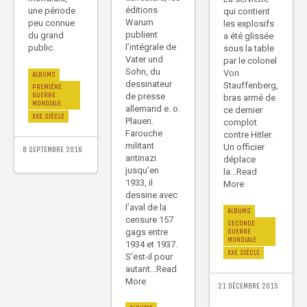
éditions
une période
qui contient
Warum
peu connue
les explosifs
publient
du grand
a été glissée
l’intégrale de
public.
sous la table
Vater und
par le colonel
Sohn, du
Von
ALBUMS
dessinateur
Stauffenberg,
PREMIÈRE
GUERRE
de presse
bras armé de
MONDIALE
allemand e. o.
ce dernier
XXE SIÈCLE
Plauen.
complot
Farouche
contre Hitler.
militant
Un officier
8 SEPTEMBRE 2016
antinazi
déplace
jusqu’en
la...Read
1933, il
More
dessine avec
l’aval de la
ALBUMS
censure 157
SECONDE
gags entre
GUERRE
MONDIALE
1934 et 1937.
XXE SIÈCLE
S’est-il pour
autant...Read
More
21 DÉCEMBRE 2015