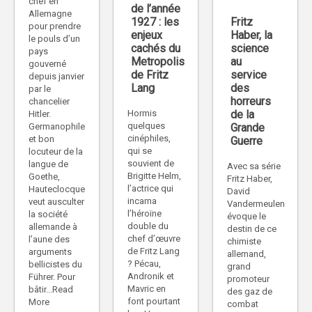
chef en
de l’année
Allemagne
Fritz
1927 : les
pour prendre
Haber, la
enjeux
le pouls d’un
science
cachés du
pays
au
Metropolis
gouverné
service
de Fritz
depuis janvier
des
Lang
par le
horreurs
chancelier
de la
Hormis
Hitler.
quelques
Grande
Germanophile
cinéphiles,
et bon
Guerre
qui se
locuteur de la
souvient de
langue de
Avec sa série
Brigitte Helm,
Goethe,
Fritz Haber,
l’actrice qui
Hauteclocque
David
incarna
veut ausculter
Vandermeulen
l’héroïne
la société
évoque le
double du
allemande à
destin de ce
chef d’œuvre
l’aune des
chimiste
de Fritz Lang
arguments
allemand,
? Pécau,
bellicistes du
grand
Andronik et
Führer. Pour
promoteur
Mavric en
bâtir...Read
des gaz de
font pourtant
More
combat