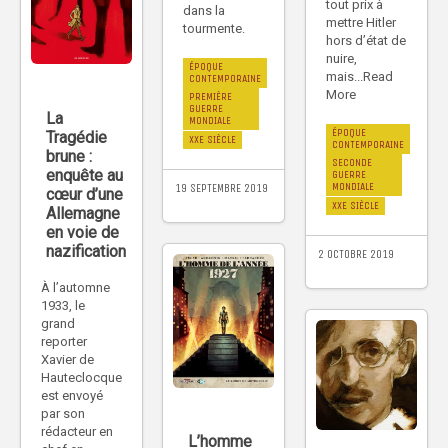
tout prix à
dans la
mettre Hitler
tourmente.
hors d’état de
nuire,
ÉPOQUE
mais...Read
CONTEMPORAINE
More
PREMIÈRE
GUERRE
La
MONDIALE
ÉPOQUE
Tragédie
XXE SIÈCLE
CONTEMPORAINE
brune :
SECONDE
enquête au
GUERRE
MONDIALE
19 SEPTEMBRE 2019
cœur d’une
XXE SIÈCLE
Allemagne
en voie de
nazification
2 OCTOBRE 2019
À l’automne
1933, le
grand
reporter
Xavier de
Hauteclocque
est envoyé
par son
rédacteur en
L’homme