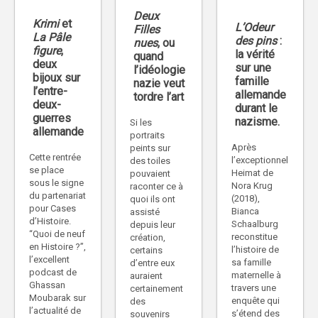
Deux
Krimi
et
L’Odeur
Filles
La Pâle
des pins
:
nues
, ou
figure
,
la vérité
quand
deux
sur une
l’idéologie
bijoux sur
famille
nazie veut
l’entre-
allemande
tordre l’art
deux-
durant le
guerres
nazisme.
Si les
allemande
portraits
Après
peints sur
Cette rentrée
l’exceptionnel
des toiles
se place
Heimat de
pouvaient
sous le signe
Nora Krug
raconter ce à
du partenariat
(2018),
quoi ils ont
pour Cases
Bianca
assisté
d’Histoire.
Schaalburg
depuis leur
“Quoi de neuf
reconstitue
création,
en Histoire ?”,
l’histoire de
certains
l’excellent
sa famille
d’entre eux
podcast de
maternelle à
auraient
Ghassan
travers une
certainement
Moubarak sur
enquête qui
des
l’actualité de
s’étend des
souvenirs