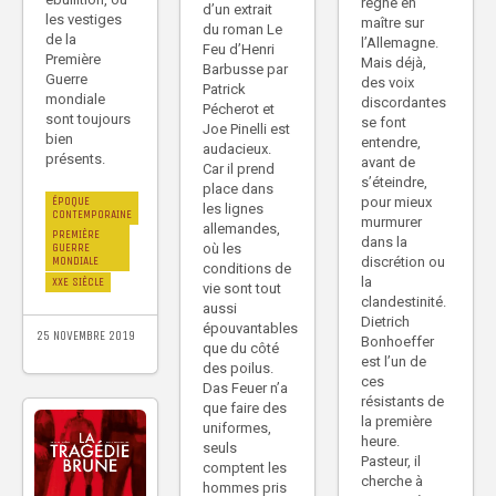
règne en
d’un extrait
les vestiges
maître sur
du roman Le
de la
l’Allemagne.
Feu d’Henri
Première
Mais déjà,
Barbusse par
Guerre
des voix
Patrick
mondiale
discordantes
Pécherot et
sont toujours
se font
Joe Pinelli est
bien
entendre,
audacieux.
présents.
avant de
Car il prend
s’éteindre,
place dans
pour mieux
ÉPOQUE
les lignes
CONTEMPORAINE
murmurer
allemandes,
PREMIÈRE
dans la
où les
GUERRE
discrétion ou
MONDIALE
conditions de
la
XXE SIÈCLE
vie sont tout
clandestinité.
aussi
Dietrich
épouvantables
25 NOVEMBRE 2019
Bonhoeffer
que du côté
est l’un de
des poilus.
ces
Das Feuer n’a
résistants de
que faire des
la première
uniformes,
heure.
seuls
Pasteur, il
comptent les
cherche à
hommes pris